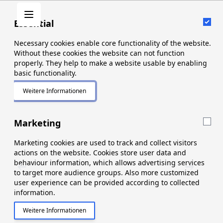
Zum Inhalt springen
Cart
Ess
Essential
Was suchen Sie?
Necessary cookies enable core functionality of the website.
Without these cookies the website can not function
properly. They help to make a website usable by enabling
basic functionality.
Startseite
/
Elektronik
/
Kabel
Weitere Informationen
About "Essential" Cookie Group
Mar
Marketing
Kabel
Marketing cookies are used to track and collect visitors
actions on the website. Cookies store user data and
behaviour information, which allows advertising services
to target more audience groups. Also more customized
user experience can be provided according to collected
information.
1
Produkte ausgewählt
Weitere Informationen
About "Marketing" Cookie Group