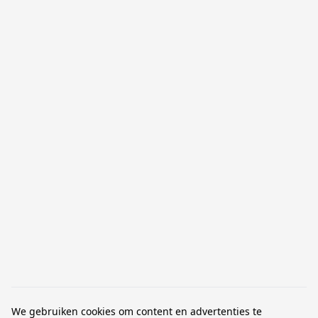
Sehen Sie sich unsere
1 - 3 Werktage (sofern
Seite
Kundenservice
an
im Produkt nicht
oder kontaktieren Sie
anders angegeben)
uns mit welcher Frage
auch immer Sie haben
SEIEN SIE DER ERSTE, DER ES ERFÄHRT
Melden Sie sich an, um die neuesten Nachrichten
und unsere besten Angebote zu erhalten.
E-Mail Adresse
We gebruiken cookies om content en advertenties te