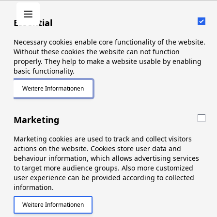
Zum Inhalt springen
Cart
Ess
Essential
Was suchen Sie?
Necessary cookies enable core functionality of the website.
Without these cookies the website can not function
properly. They help to make a website usable by enabling
basic functionality.
Startseite
/
Haushalte
/
Reinigung
Weitere Informationen
About "Essential" Cookie Group
Mar
Marketing
Einkaufsoptionen
Marketing cookies are used to track and collect visitors
actions on the website. Cookies store user data and
behaviour information, which allows advertising services
Skip to product list
to target more audience groups. Also more customized
Reinigung
user experience can be provided according to collected
information.
Weitere Informationen
About "Marketing" Cookie Group
SCHOONMAKEN